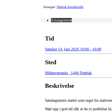
Arrangør:
Drøbak Kajakklubb
Arrangement
Tid
Søndag 14. juni 2026 10:00 - 16:00
Sted
Militærstranda
,
1440 Drøbak
Beskrivelse
Søndagsturen starter som regel fra stativen
Møt opp i god tid slik at du er padleklar kl