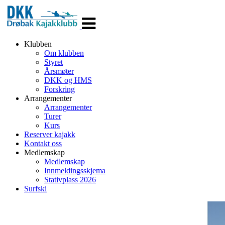
Veksle
navigasjon
Klubben
Om klubben
Styret
Årsmøter
DKK og HMS
Forskring
Arrangementer
Arrangementer
Turer
Kurs
Reserver kajakk
Kontakt oss
Medlemskap
Medlemskap
Innmeldingsskjema
Stativplass 2026
Surfski