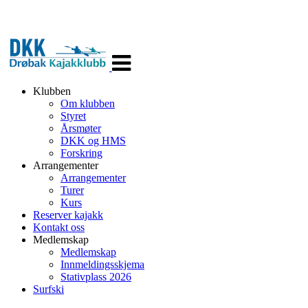
Veksle
navigasjon
Klubben
Om klubben
Styret
Årsmøter
DKK og HMS
Forskring
Arrangementer
Arrangementer
Turer
Kurs
Reserver kajakk
Kontakt oss
Medlemskap
Medlemskap
Innmeldingsskjema
Stativplass 2026
Surfski