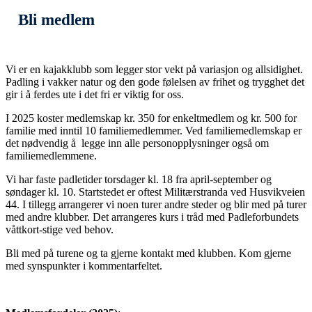
Bli medlem
Vi er en kajakklubb som legger stor vekt på variasjon og allsidighet.
Padling i vakker natur og den gode følelsen av frihet og trygghet det
gir i å ferdes ute i det fri er viktig for oss.
I 2025 koster medlemskap kr. 350 for enkeltmedlem og kr. 500 for
familie med inntil 10 familiemedlemmer. Ved familiemedlemskap er
det nødvendig å legge inn alle personopplysninger også om
familiemedlemmene.
Vi har faste padletider torsdager kl. 18 fra april-september og
søndager kl. 10. Startstedet er oftest Militærstranda ved Husvikveien
44. I tillegg arrangerer vi noen turer andre steder og blir med på turer
med andre klubber. Det arrangeres kurs i tråd med Padleforbundets
våttkort-stige ved behov.
Bli med på turene og ta gjerne
kontakt med klubben. Kom gjerne
med synspunkter i kommentarfeltet.