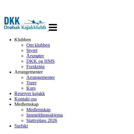
Veksle
navigasjon
Klubben
Om klubben
Styret
Årsmøter
DKK og HMS
Forskring
Arrangementer
Arrangementer
Turer
Kurs
Reserver kajakk
Kontakt oss
Medlemskap
Medlemskap
Innmeldingsskjema
Stativplass 2026
Surfski