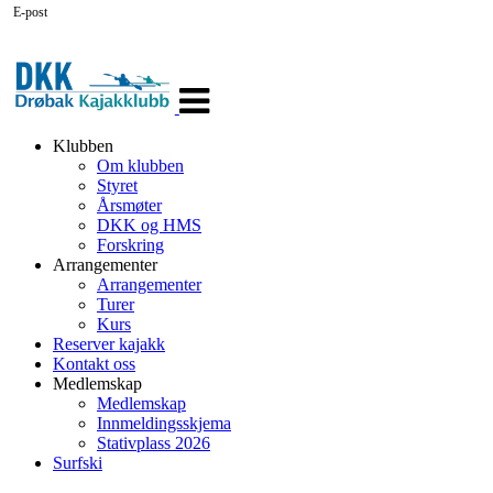
E-post
Veksle
navigasjon
Klubben
Om klubben
Styret
Årsmøter
DKK og HMS
Forskring
Arrangementer
Arrangementer
Turer
Kurs
Reserver kajakk
Kontakt oss
Medlemskap
Medlemskap
Innmeldingsskjema
Stativplass 2026
Surfski