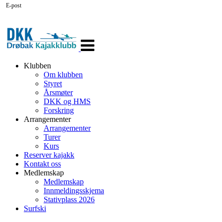
E-post
Veksle
navigasjon
Klubben
Om klubben
Styret
Årsmøter
DKK og HMS
Forskring
Arrangementer
Arrangementer
Turer
Kurs
Reserver kajakk
Kontakt oss
Medlemskap
Medlemskap
Innmeldingsskjema
Stativplass 2026
Surfski