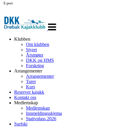
E-post
Veksle
navigasjon
Klubben
Om klubben
Styret
Årsmøter
DKK og HMS
Forskring
Arrangementer
Arrangementer
Turer
Kurs
Reserver kajakk
Kontakt oss
Medlemskap
Medlemskap
Innmeldingsskjema
Stativplass 2026
Surfski