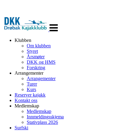
Veksle
navigasjon
Klubben
Om klubben
Styret
Årsmøter
DKK og HMS
Forskring
Arrangementer
Arrangementer
Turer
Kurs
Reserver kajakk
Kontakt oss
Medlemskap
Medlemskap
Innmeldingsskjema
Stativplass 2026
Surfski