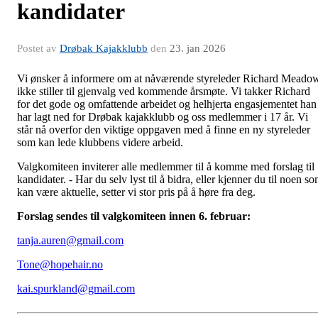
kandidater
Postet av
Drøbak Kajakklubb
den
23. jan 2026
Vi ønsker å informere om at nåværende styreleder Richard Meado
ikke stiller til gjenvalg ved kommende årsmøte. Vi takker Richard
for det gode og omfattende arbeidet og helhjerta engasjementet han
har lagt ned for Drøbak kajakklubb og oss medlemmer i 17 år. Vi
står nå overfor den viktige oppgaven med å finne en ny styreleder
som kan lede klubbens videre arbeid.
Valgkomiteen inviterer alle medlemmer til å komme med forslag til
kandidater. - Har du selv lyst til å bidra, eller kjenner du til noen s
kan være aktuelle, setter vi stor pris på å høre fra deg.
Forslag sendes til valgkomiteen innen 6. februar:
tanja.
auren@gmail.com
Tone@hopehair.no
kai.
spurkland@gmail.com