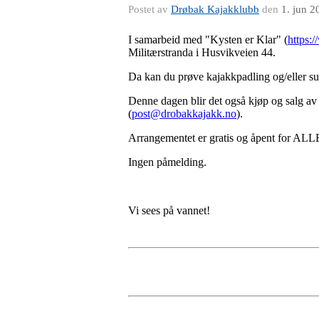
Postet av
Drøbak Kajakklubb
den
1. jun 2
I samarbeid med "Kysten er Klar" (
https:
Militærstranda i Husvikveien 44.
Da kan du prøve kajakkpadling og/eller su
Denne dagen blir det også kjøp og salg av
(
post@drobakkajakk.no
).
Arrangementet er gratis og åpent for ALLE! 
Ingen påmelding.
Vi sees på vannet!