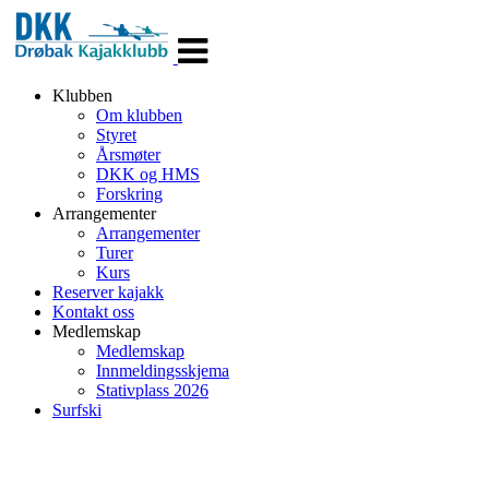
Veksle
navigasjon
Klubben
Om klubben
Styret
Årsmøter
DKK og HMS
Forskring
Arrangementer
Arrangementer
Turer
Kurs
Reserver kajakk
Kontakt oss
Medlemskap
Medlemskap
Innmeldingsskjema
Stativplass 2026
Surfski