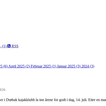
, (1)
RSS
5 (6)
April 2025 (2)
Februar 2025 (1)
Januar 2025 (3)
2024 (3)
2026
r i Drøbak kajakklubb la inn årene for godt i dag, 14. juli. Etter en m