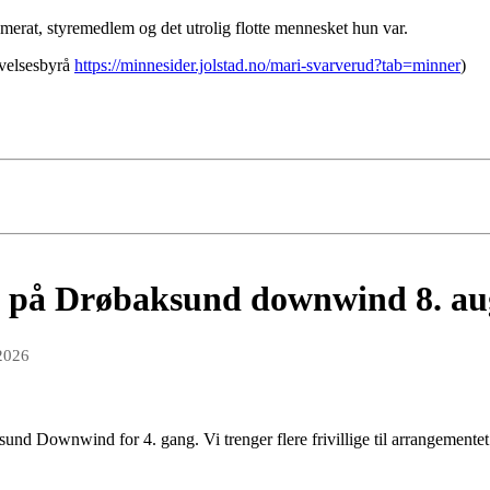
merat, styremedlem og det utrolig flotte mennesket hun var.
avelsesbyrå
https://minnesider.jolstad.no/mari-svarverud?tab=minner
)
lig på Drøbaksund downwind 8. au
 2026
d Downwind for 4. gang. Vi trenger flere frivillige til arrangemente