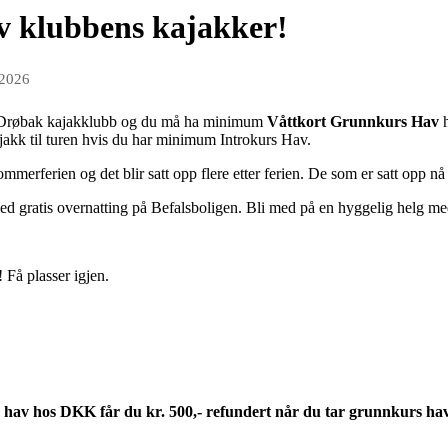
av klubbens kajakker!
 2026
Drøbak kajakklubb og du må ha minimum
Våttkort Grunnkurs Hav
h
jakk til turen hvis du har minimum Introkurs Hav.
mmerferien og det blir satt opp flere etter ferien. De som er satt opp nå 
d gratis overnatting på Befalsboligen. Bli med på en hyggelig helg me
Få plasser igjen.
 hav hos DKK får du kr. 500,- refundert når du tar grunnkurs hav