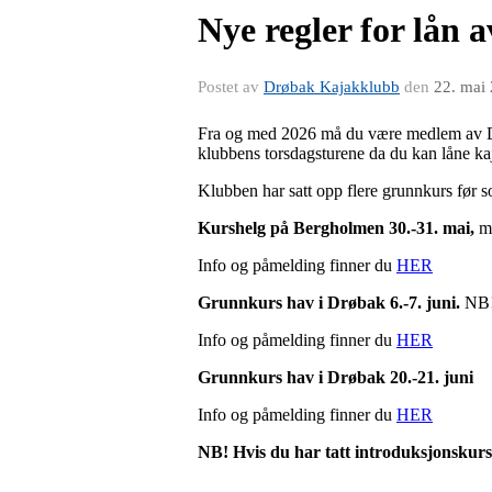
Nye regler for lån 
Postet av
Drøbak Kajakklubb
den
22. mai
Fra og med 2026 må du være medlem av 
klubbens torsdagsturene da du kan låne ka
Klubben har satt opp flere grunnkurs før so
Kurshelg på Bergholmen 30.-31. mai,
me
Info og påmelding finner du
HER
Grunnkurs hav i Drøbak 6.-7. juni.
NB! 
Info og påmelding finner du
HER
Grunnkurs hav i Drøbak 20.-21. juni
Info og påmelding finner du
HER
NB! Hvis du har tatt introduksjonskurs