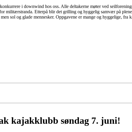
konkurrere i downwind hos oss. Alle deltakerne møter ved seilforeningen
for militærstranda. Etterpå blir det grilling og hyggelig samvær på plen
, men sol og glade mennesker. Oppgavene er mange og hyggelige, fra kaff
k kajakklubb søndag 7. juni!