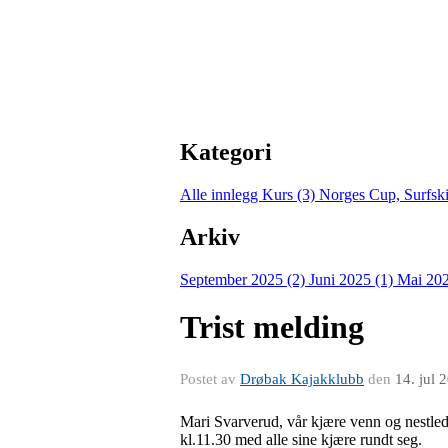
Kategori
Alle innlegg
Kurs (3)
Norges Cup, Surfski
Arkiv
September 2025 (2)
Juni 2025 (1)
Mai 202
Trist melding
Postet av
Drøbak Kajakklubb
den
14. jul 
Mari Svarverud, vår kjære venn og nestlede
kl.11.30 med alle sine kjære rundt seg.