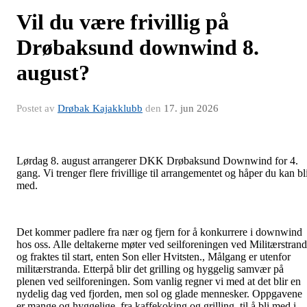
Vil du være frivillig på
Drøbaksund downwind 8.
august?
Postet av
Drøbak Kajakklubb
den
17. jun 2026
Lørdag 8. august arrangerer DKK Drøbaksund Downwind for 4.
gang. Vi trenger flere frivillige til arrangementet og håper du kan bl
med.
Det kommer padlere fra nær og fjern for å konkurrere i downwind
hos oss. Alle deltakerne møter ved seilforeningen ved Militærstran
og fraktes til start, enten Son eller Hvitsten., Målgang er utenfor
militærstranda. Etterpå blir det grilling og hyggelig samvær på
plenen ved seilforeningen. Som vanlig regner vi med at det blir en
nydelig dag ved fjorden, men sol og glade mennesker. Oppgavene
er mange og hyggelige, fra kaffekoking og grilling, til å bli med i