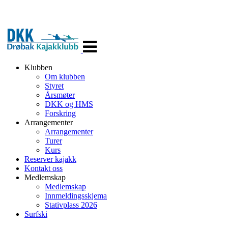
Veksle
navigasjon
Klubben
Om klubben
Styret
Årsmøter
DKK og HMS
Forskring
Arrangementer
Arrangementer
Turer
Kurs
Reserver kajakk
Kontakt oss
Medlemskap
Medlemskap
Innmeldingsskjema
Stativplass 2026
Surfski