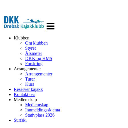
Veksle
navigasjon
Klubben
Om klubben
Styret
Årsmøter
DKK og HMS
Forskring
Arrangementer
Arrangementer
Turer
Kurs
Reserver kajakk
Kontakt oss
Medlemskap
Medlemskap
Innmeldingsskjema
Stativplass 2026
Surfski