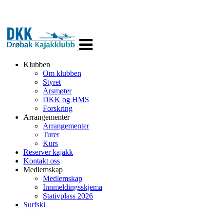
Veksle
navigasjon
Klubben
Om klubben
Styret
Årsmøter
DKK og HMS
Forskring
Arrangementer
Arrangementer
Turer
Kurs
Reserver kajakk
Kontakt oss
Medlemskap
Medlemskap
Innmeldingsskjema
Stativplass 2026
Surfski