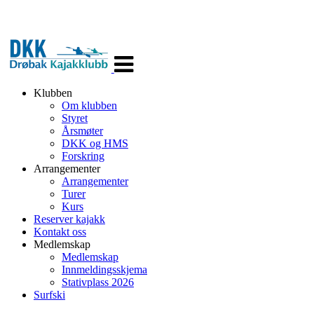
Veksle
navigasjon
Klubben
Om klubben
Styret
Årsmøter
DKK og HMS
Forskring
Arrangementer
Arrangementer
Turer
Kurs
Reserver kajakk
Kontakt oss
Medlemskap
Medlemskap
Innmeldingsskjema
Stativplass 2026
Surfski