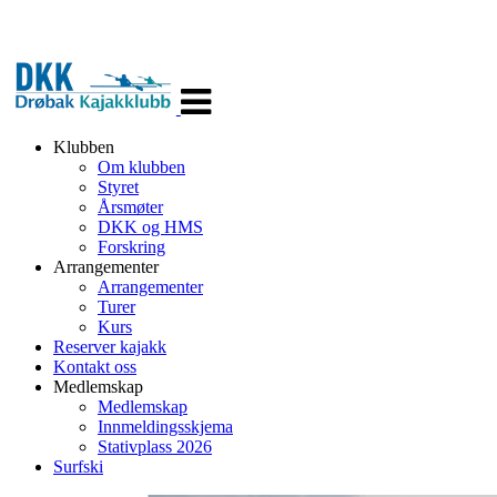
Veksle
navigasjon
Klubben
Om klubben
Styret
Årsmøter
DKK og HMS
Forskring
Arrangementer
Arrangementer
Turer
Kurs
Reserver kajakk
Kontakt oss
Medlemskap
Medlemskap
Innmeldingsskjema
Stativplass 2026
Surfski