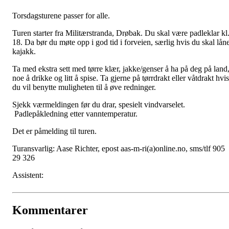
Torsdagsturene passer for alle.
Turen starter fra Militærstranda, Drøbak. Du skal være padleklar kl
18. Da bør du møte opp i god tid i forveien, særlig hvis du skal lån
kajakk.
Ta med ekstra sett med tørre klær, jakke/genser å ha på deg på land
noe å drikke og litt å spise. Ta gjerne på tørrdrakt eller våtdrakt hvis
du vil benytte muligheten til å øve redninger.
Sjekk værmeldingen før du drar, spesielt vindvarselet.
Padlepåkledning etter vanntemperatur.
Det er påmelding til turen.
Turansvarlig: Aase Richter, epost aas-m-ri(a)online.no, sms/tlf 905
29 326
Assistent:
Kommentarer