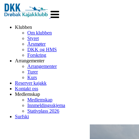
Veksle
navigasjon
Klubben
Om klubben
Styret
Årsmøter
DKK og HMS
Forskring
Arrangementer
Arrangementer
Turer
Kurs
Reserver kajakk
Kontakt oss
Medlemskap
Medlemskap
Innmeldingsskjema
Stativplass 2026
Surfski