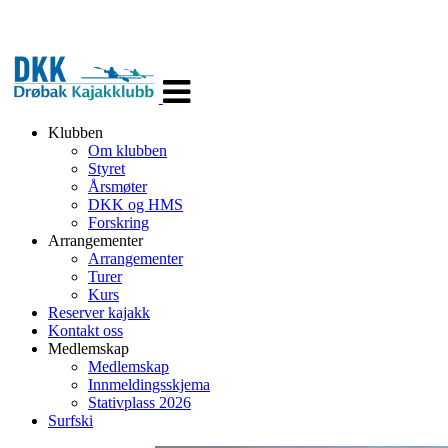
Veksle
navigasjon
Klubben
Om klubben
Styret
Årsmøter
DKK og HMS
Forskring
Arrangementer
Arrangementer
Turer
Kurs
Reserver kajakk
Kontakt oss
Medlemskap
Medlemskap
Innmeldingsskjema
Stativplass 2026
Surfski