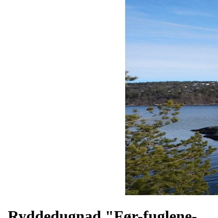
Ryddedugnad "Før-fuglene-