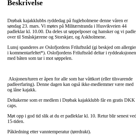
Beskrivelse
Drøbak kajakklubbs ryddedag på fugleholmene denne våren er
søndag 23. mars. Vi møtes på Militærstranda i Husvikveien 44
padleklar kl. 10.00. Da deles ut søppelposer og hansker og vi padle
over til Småskjærene og Storskjær, og Askholmene.
Lunsj spanderes av Oslofjordens Friluftsråd (gi beskjed om allergie
i kommentarfeltet*). Oslofjordens Friluftsråd deltar i ryddeaksjonen
med båten som tar i mot søppelen.
Aksjonen/turen er åpen for alle som har våttkort (eller tilsvarende
padleerfaring). Denne dagen kan også ikke-medlemmer være med
og låne kajakk.
Deltakerne som er medlem i Drøbak kajakklubb får en gratis DKK
caps.
Møt opp i god tid slik at du er padleklar kl. 10. Retur blir senest ve
15-tiden.
Påkledning etter vanntemperatur (tørrdrakt).