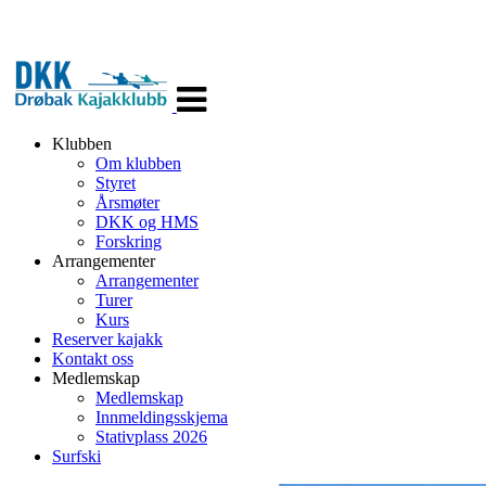
Veksle
navigasjon
Klubben
Om klubben
Styret
Årsmøter
DKK og HMS
Forskring
Arrangementer
Arrangementer
Turer
Kurs
Reserver kajakk
Kontakt oss
Medlemskap
Medlemskap
Innmeldingsskjema
Stativplass 2026
Surfski