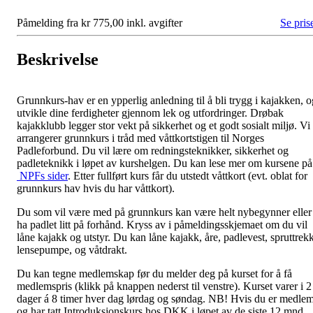
Påmelding fra kr 775,00 inkl. avgifter
Se pris
Beskrivelse
Grunnkurs-hav er en ypperlig anledning til å bli trygg i kajakken, o
utvikle dine ferdigheter gjennom lek og utfordringer. Drøbak
kajakklubb legger stor vekt på sikkerhet og et godt sosialt miljø. Vi
arrangerer grunnkurs i tråd med våttkortstigen til Norges
Padleforbund. Du vil lære om redningsteknikker, sikkerhet og
padleteknikk i løpet av kurshelgen. Du kan lese mer om kursene på
NPFs sider
. Etter fullført kurs får du utstedt våttkort (evt. oblat for
grunnkurs hav hvis du har våttkort).
Du som vil være med på grunnkurs kan være helt nybegynner eller
ha padlet litt på forhånd. Kryss av i påmeldingsskjemaet om du vil
låne kajakk og utstyr. Du kan låne kajakk, åre, padlevest, spruttrekk
lensepumpe, og våtdrakt.
Du kan tegne medlemskap før du melder deg på kurset for å få
medlemspris (klikk på knappen nederst til venstre). Kurset varer i 2
dager á 8 timer hver dag lørdag og søndag. NB! Hvis du er medle
og har tatt Introduksjonskurs hos DKK i løpet av de siste 12 mnd.