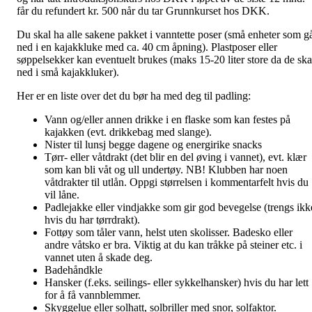
får du refundert kr. 500 når du tar Grunnkurset hos DKK.
Du skal ha alle sakene pakket i vanntette poser (små enheter som g
ned i en kajakkluke med ca. 40 cm åpning). Plastposer eller
søppelsekker kan eventuelt brukes (maks 15-20 liter store da de ska
ned i små kajakkluker).
Her er en liste over det du bør ha med deg til padling:
Vann og/eller annen drikke i en flaske som kan festes på
kajakken (evt. drikkebag med slange).
Nister til lunsj begge dagene og energirike snacks
Tørr- eller våtdrakt (det blir en del øving i vannet), evt. klær
som kan bli våt og ull undertøy. NB! Klubben har noen
våtdrakter til utlån. Oppgi størrelsen i kommentarfelt hvis du
vil låne.
Padlejakke eller vindjakke som gir god bevegelse (trengs ikk
hvis du har tørrdrakt).
Fottøy som tåler vann, helst uten skolisser. Badesko eller
andre våtsko er bra. Viktig at du kan tråkke på steiner etc. i
vannet uten å skade deg.
Badehåndkle
Hansker (f.eks. seilings- eller sykkelhansker) hvis du har lett
for å få vannblemmer.
Skyggelue eller solhatt, solbriller med snor, solfaktor.