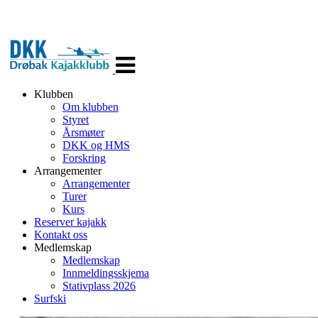
Veksle
navigasjon
Klubben
Om klubben
Styret
Årsmøter
DKK og HMS
Forskring
Arrangementer
Arrangementer
Turer
Kurs
Reserver kajakk
Kontakt oss
Medlemskap
Medlemskap
Innmeldingsskjema
Stativplass 2026
Surfski