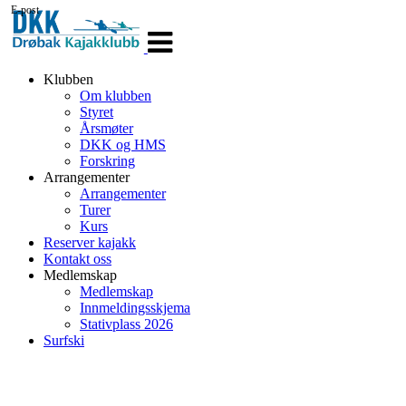
E-post
Veksle
navigasjon
Klubben
Om klubben
Styret
Årsmøter
DKK og HMS
Forskring
Arrangementer
Arrangementer
Turer
Kurs
Reserver kajakk
Kontakt oss
Medlemskap
Medlemskap
Innmeldingsskjema
Stativplass 2026
Surfski