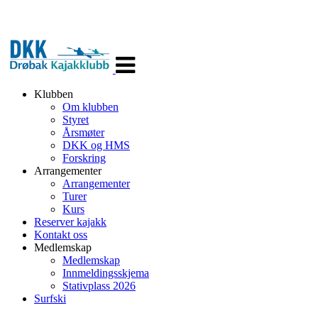
Veksle
navigasjon
Klubben
Om klubben
Styret
Årsmøter
DKK og HMS
Forskring
Arrangementer
Arrangementer
Turer
Kurs
Reserver kajakk
Kontakt oss
Medlemskap
Medlemskap
Innmeldingsskjema
Stativplass 2026
Surfski