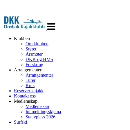
Veksle
navigasjon
Klubben
Om klubben
Styret
Årsmøter
DKK og HMS
Forskring
Arrangementer
Arrangementer
Turer
Kurs
Reserver kajakk
Kontakt oss
Medlemskap
Medlemskap
Innmeldingsskjema
Stativplass 2026
Surfski