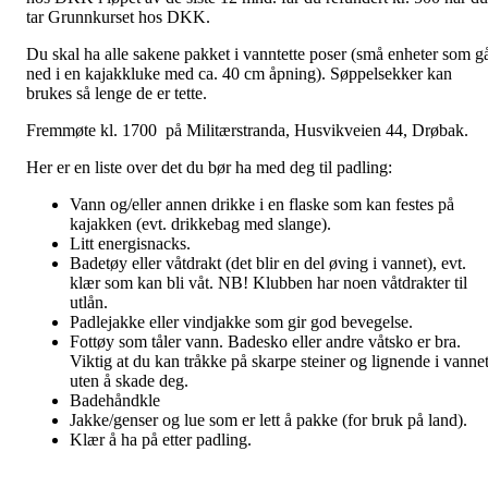
tar Grunnkurset hos DKK.
Du skal ha alle sakene pakket i vanntette poser (små enheter som g
ned i en kajakkluke med ca. 40 cm åpning). Søppelsekker kan
brukes så lenge de er tette.
Fremmøte kl. 1700 på Militærstranda, Husvikveien 44, Drøbak.
Her er en liste over det du bør ha med deg til padling:
Vann og/eller annen drikke i en flaske som kan festes på
kajakken (evt. drikkebag med slange).
Litt energisnacks.
Badetøy eller våtdrakt (det blir en del øving i vannet), evt.
klær som kan bli våt. NB! Klubben har noen våtdrakter til
utlån.
Padlejakke eller vindjakke som gir god bevegelse.
Fottøy som tåler vann. Badesko eller andre våtsko er bra.
Viktig at du kan tråkke på skarpe steiner og lignende i vanne
uten å skade deg.
Badehåndkle
Jakke/genser og lue som er lett å pakke (for bruk på land).
Klær å ha på etter padling.