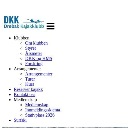
Veksle
navigasjon
Klubben
Om klubben
Styret
Årsmøter
DKK og HMS
Forskring
Arrangementer
Arrangementer
Turer
Kurs
Reserver kajakk
Kontakt oss
Medlemskap
Medlemskap
Innmeldingsskjema
Stativplass 2026
Surfski