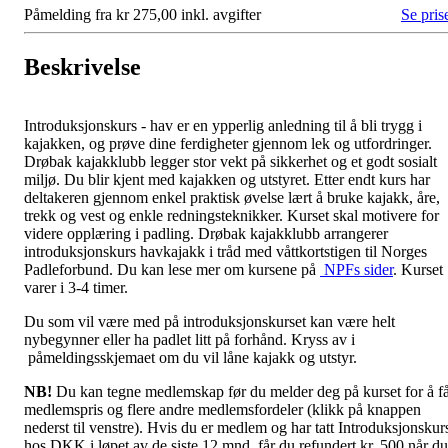
Påmelding fra kr 275,00 inkl. avgifter
Se pris
Beskrivelse
Introduksjonskurs - hav er en ypperlig anledning til å bli trygg i
kajakken, og prøve dine ferdigheter gjennom lek og utfordringer.
Drøbak kajakklubb legger stor vekt på sikkerhet og et godt sosialt
miljø. Du blir kjent med kajakken og utstyret. Etter endt kurs har
deltakeren gjennom enkel praktisk øvelse lært å bruke kajakk, åre,
trekk og vest og enkle redningsteknikker. Kurset skal motivere for
videre opplæring i padling. Drøbak kajakklubb arrangerer
introduksjonskurs havkajakk i tråd med våttkortstigen til Norges
Padleforbund. Du kan lese mer om kursene på
NPFs sider
. Kurset
varer i 3-4 timer.
Du som vil være med på introduksjonskurset kan være helt
nybegynner eller ha padlet litt på forhånd. Kryss av i
påmeldingsskjemaet om du vil låne kajakk og utstyr.
NB!
Du kan tegne medlemskap før du melder deg på kurset for å f
medlemspris og flere andre medlemsfordeler (klikk på knappen
nederst til venstre). Hvis du er medlem og har tatt Introduksjonskur
hos DKK i løpet av de siste 12 mnd. får du refundert kr. 500 når du