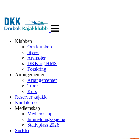
Veksle
navigasjon
Klubben
Om klubben
Styret
Årsmøter
DKK og HMS
Forskring
Arrangementer
Arrangementer
Turer
Kurs
Reserver kajakk
Kontakt oss
Medlemskap
Medlemskap
Innmeldingsskjema
Stativplass 2026
Surfski